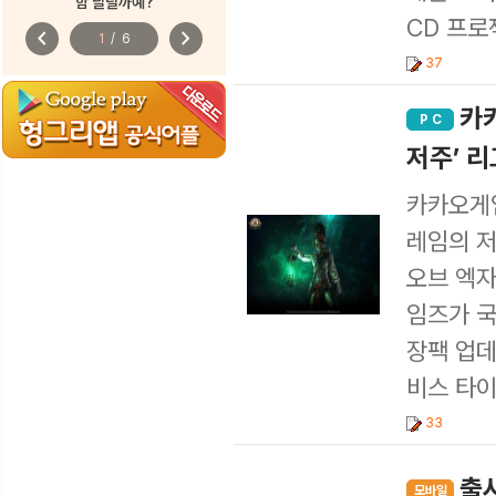
함 달릴까예?
CD 프로젝
chevron_left
chevron_right
1
/
6
37
카카
P C
저주’ 
카카오게임
레임의 저주
오브 엑자
임즈가 국
장팩 업데
비스 타이
33
출
모바일