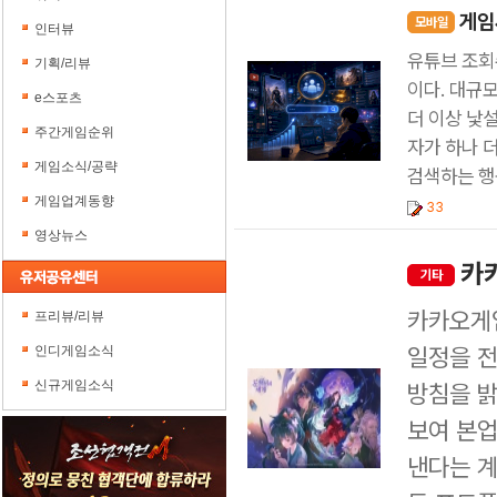
게임
모바일
인터뷰
유튜브 조회
기획/리뷰
이다. 대규모
e스포츠
더 이상 낯
주간게임순위
자가 하나 
게임소식/공략
검색하는 행
게임업계동향
33
영상뉴스
카카
기타
카카오게임
프리뷰/리뷰
인디게임소식
일정을 
신규게임소식
방침을 밝
보여 본업
낸다는 계