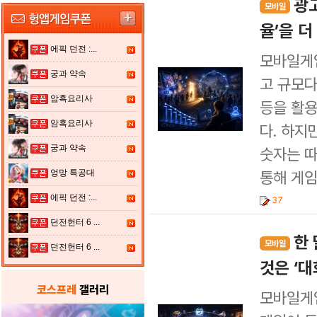
광
모바일
율’을 
에픽 던전 :...
모바일게임
궁과 약속
고 규모다.
암흑요리사
등을 활용
암흑요리사
다. 하지
궁과 약속
숫자는 따
엉망 특공대
통해 게임
에픽 던전 :...
37
던전헌터 6 ...
한
모바일
던전헌터 6 ...
것은 ‘대
코스프레
갤러리
모바일게임