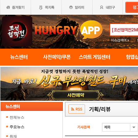
이슈검색어 »
뉴스센터
사전예약/쿠폰
스마트 게임센터
헝앱
기획/리뷰
전체뉴스
주요뉴스
기사검색
취재