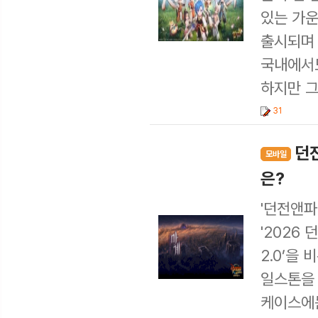
있는 가운
출시되며 
국내에서도
하지만 그
31
던
모바일
은?
'던전앤파
'2026
2.0’을
일스톤을 
케이스에는