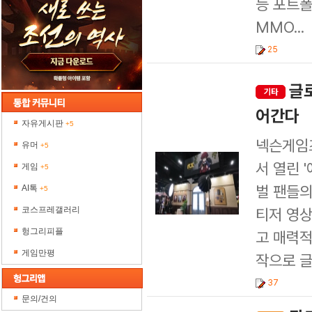
등 포트폴
MMO...
25
글로
기타
어간다
자유게시판
+5
넥슨게임즈
유머
+5
서 열린 '
게임
+5
벌 팬들의
AI톡
+5
코스프레갤러리
티저 영상
헝그리피플
고 매력적
게임만평
작으로 글
37
문의/건의