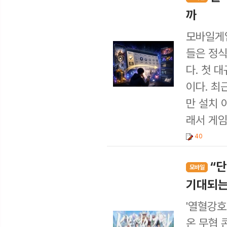
까
모바일게임
들은 정식
다. 첫 
이다. 최
만 설치 
래서 게임
40
“단
모바일
기대되는
'열혈강호
온 무협 