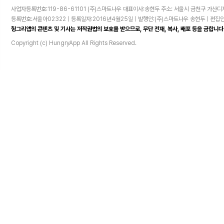
사업자등록번호:119-86-61101 (주)스마트나우 대표이사:송현두 주소: 서울시 금천구 가산디지털
등록번호:서울아02322 | 등록일자:2016년4월25일 | 발행인:(주)스마트나우 송현두 | 편
헝그리앱의 콘텐츠 및 기사는 저작권법의 보호를 받으므로, 무단 전재, 복사, 배포 등을 금합니다
Copyright (c) HungryApp All Rights Reserved.