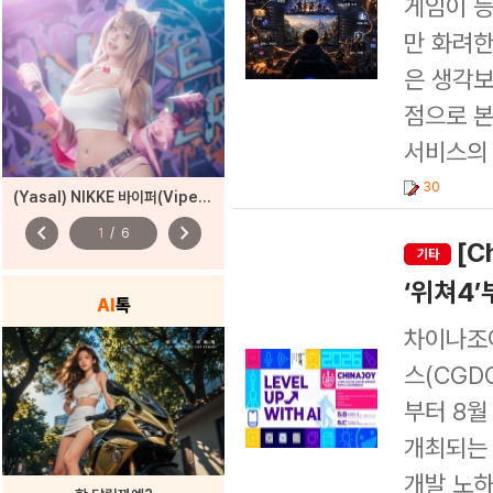
게임이 등
만 화려한
은 생각보
점으로 본
서비스의 
30
(Yasal) NIKKE 바이퍼(Viper) – 펑키 스트리트
chevron_left
chevron_right
1
/
6
[C
기타
‘위쳐4’
AI
톡
차이나조이
스(CGD
부터 8월 
개최되는 
개발 노하