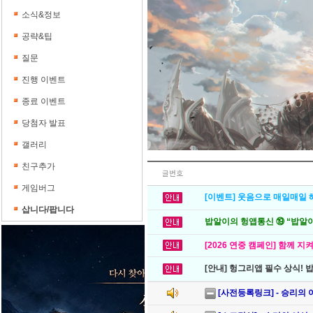
소식&정보
공략&팁
질문
진행 이벤트
종료 이벤트
당첨자 발표
갤러리
친구추가
글번호
게임버그
[이벤트] 웃음으로 매일매일 해
삽니다/팝니다
밥알이의 헝앱통신 ⑲ “밥알이,
[2026 연중 캠페인] 함께 지
[안내] 헝그리앱 필수 상식! 
[사전등록링크] - 승리의 