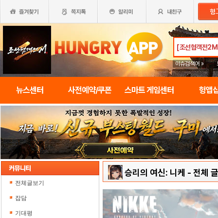
이슈검색어 »
뉴스센터
사전예약/쿠폰
스마트 게임센터
헝앱
승리의 여신: 니케
-
전체 
전체글보기
잡담
기대평