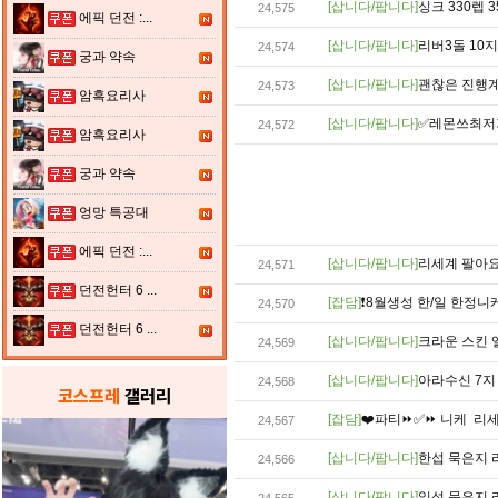
[삽니다/팝니다]
싱크 330렙 
24,575
에픽 던전 :...
[삽니다/팝니다]
리버3돌 10
24,574
궁과 약속
[삽니다/팝니다]
괜찮은 진행계
24,573
암흑요리사
[삽니다/팝니다]
✅레몬쓰최저가
24,572
암흑요리사
궁과 약속
엉망 특공대
에픽 던전 :...
[삽니다/팝니다]
리세계 팔아요(
24,571
던전헌터 6 ...
[잡담]
❗8월생성 한/일 한정니
24,570
던전헌터 6 ...
[삽니다/팝니다]
크라운 스킨 앨
24,569
[삽니다/팝니다]
아라수신 7지 
24,568
코스프레
갤러리
[잡담]
❤️파티⏩✅⏩ 니케 리세
24,567
[삽니다/팝니다]
한섭 묵은지 
24,566
[삽니다/팝니다]
일섭 묵은지 