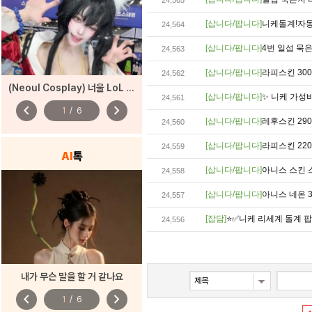
24,565
[삽니다/팝니다]
니케돌계!자
24,564
[삽니다/팝니다]
4번 일섭 묵은
24,563
[삽니다/팝니다]
라피스킨 300
24,562
(Neoul Cosplay) 너울 LoL 아리 코스프레
[삽니다/팝니다]
✨ 니케 가성
24,561
chevron_left
chevron_right
1
/
6
[삽니다/팝니다]
레후스킨 290
24,560
[삽니다/팝니다]
라피스킨 220
24,559
AI
톡
[삽니다/팝니다]
아니스 스킨 
24,558
[삽니다/팝니다]
아니스 네온 
24,557
[잡담]
⭐✅니케 리세계 돌계 
24,556
내가 무슨 말을 할 거 같나요
chevron_left
chevron_right
1
/
6