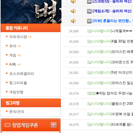
[스크린샷] - 승리의 여신:
[게임소개] - 승리의 여신:
[리뷰] 흔들리는 편안함...
[삽니다/팝니다]
니케돌계⏩⏩
24,585
자유게시판
+5
[삽니다/팝니다]
4월 30일 
24,584
유머
+5
[삽니다/팝니다]
모더스킨 레후
24,583
게임
+5
[삽니다/팝니다]
크라운스킨 3
24,582
AI톡
+5
[삽니다/팝니다]
5번 아크신미 
24,581
코스프레갤러리
헝그리피플
[삽니다/팝니다]
프바스킨 일섭 
24,580
게임만평
[잡담]
■게임 접어요 무료나눔합
24,579
[삽니다/팝니다]
블랑스킨 200
24,578
문의/건의
[삽니다/팝니다]
수영복 쓰알 
24,577
[삽니다/팝니다]
리세계를 팝
24,576